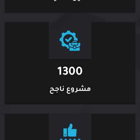
1300
مشروع ناجح